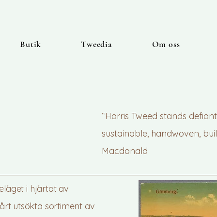
Butik
Tweedia
Om oss
“Harris Tweed stands defiantl
sustainable, handwoven, built
Macdonald
eläget i hjärtat av
rt utsökta sortiment av