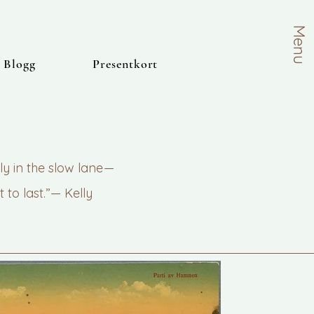
Menu
Blogg
Presentkort
y in the slow lane —
 to last.”— Kelly