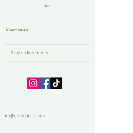
Kommentarer
Vad är tweed?
Kärlek i Vallentun
Skriv en kommentar...
info@greengentz.com