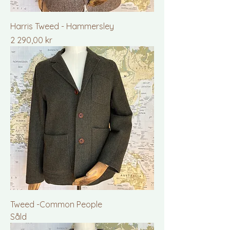
Harris Tweed - Hammersley
Pris
2 290,00 kr
Tweed -Common People
Såld