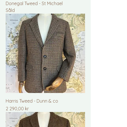
Donegal Tweed - St Michael
Såld
Harris Tweed - Dunn & co
Pris
2 290,00 kr