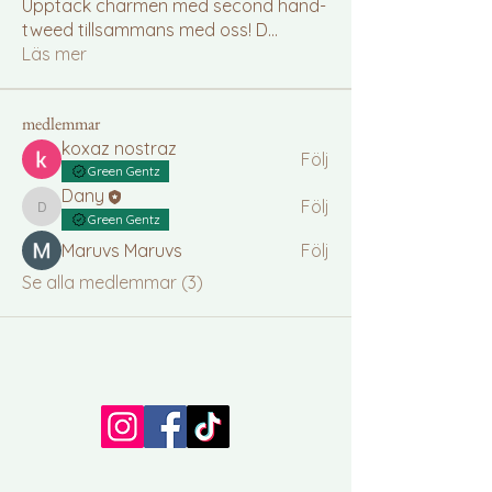
Upptäck charmen med second hand-
tweed tillsammans med oss! D
...
Läs mer
medlemmar
koxaz nostraz
Följ
Green Gentz
Dany
Följ
Dany
Green Gentz
Maruvs Maruvs
Följ
Se alla medlemmar (3)