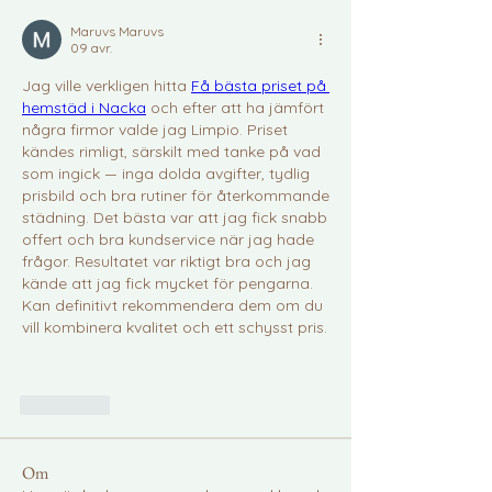
Maruvs Maruvs
09 avr.
Jag ville verkligen hitta 
Få bästa priset på 
hemstäd i Nacka
 och efter att ha jämfört 
några firmor valde jag Limpio. Priset 
kändes rimligt, särskilt med tanke på vad 
som ingick — inga dolda avgifter, tydlig 
prisbild och bra rutiner för återkommande 
städning. Det bästa var att jag fick snabb 
offert och bra kundservice när jag hade 
frågor. Resultatet var riktigt bra och jag 
kände att jag fick mycket för pengarna. 
Kan definitivt rekommendera dem om du 
vill kombinera kvalitet och ett schysst pris.
J'aime
Om