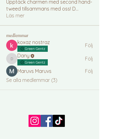
Upptäck charmen med second hand-
tweed tillsammans med oss! D
...
Läs mer
medlemmar
koxaz nostraz
Följ
Green Gentz
Dany
Följ
Dany
Green Gentz
Maruvs Maruvs
Följ
Se alla medlemmar (3)